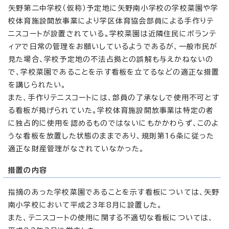
矢野第二中学校（仮称）予定地に矢野南小学校の学校菜園や学
校体育施設開放事業により学区体育協会部員による手作りテ
ニスコートが設置されている。学校菜園は近隣住民にボランテ
ィアで日常の管理をお願いしているようであるが、一般市民が
見た場合、学校予定地の不法占拠との誤解も与えかねないの
で、学校菜園であることを示す看板を立てるなどの適正な措置
を講じられたい。
また、手作りテニスコートには、部員の了承なしで使用不可とす
る看板が掲げられていた。学校体育施設開放事業は特定の者
に独占的に使用を認めるものではないにもかかわらず、このよ
うな看板を放置した状態のままであり、規則第16条に従った
適正な財産管理がなされていなかった。
措置の内容
指摘のあった学校菜園であることを示す看板については、矢野
南小学校において平成23年8月に設置した。
また、テニスコートの使用に関する不適切な看板については、