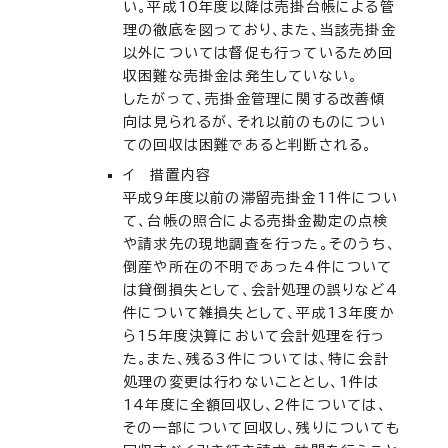
い。平成10年度以降は売掛台帳による管
理の徹底を図っており、また、当該売掛金
以外については督促も行っているため回
収困難な売掛金は発生していない。
したがって、売掛金管理に関する改善傾
向は見られるが、それ以前のものについ
ての回収は困難であると判断される。
イ 措置内容
平成9年度以前の滞留売掛金11件につい
て、台帳の照合による売掛金勘定の点検
や請求先の現地調査を行った。そのうち、
倒産や所在の不明であった4件について
は貸倒損失として、会計処理の誤りなど4
件について雑損失として、平成13年度か
ら15年度決算において会計処理を行っ
た。また、残る3件については、特に会計
処理の変更は行わないこととし、1件は
14年度に全額回収し、2件については、
その一部について回収し、残りについても