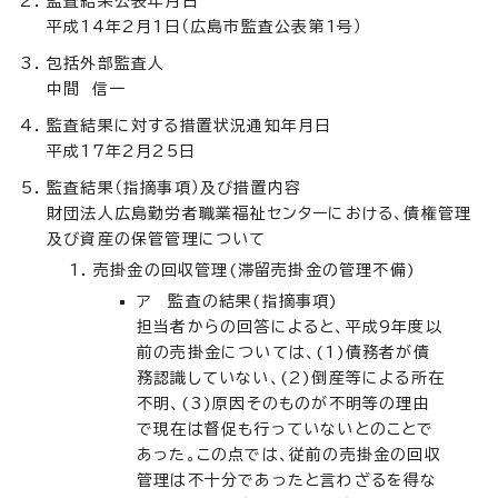
監査結果公表年月日
平成14年2月1日（広島市監査公表第1号）
包括外部監査人
中間 信一
監査結果に対する措置状況通知年月日
平成17年2月25日
監査結果（指摘事項）及び措置内容
財団法人広島勤労者職業福祉センターにおける、債権管理
及び資産の保管管理について
売掛金の回収管理(滞留売掛金の管理不備)
ア 監査の結果(指摘事項)
担当者からの回答によると、平成9年度以
前の売掛金については、(1)債務者が債
務認識していない、(2)倒産等による所在
不明、(3)原因そのものが不明等の理由
で現在は督促も行っていないとのことで
あった。この点では、従前の売掛金の回収
管理は不十分であったと言わざるを得な