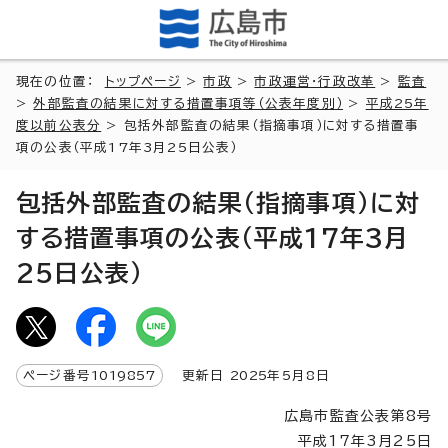
現在の位置：
トップページ
>
市政
>
市政運営・行政改革
>
監査
>
外部監査の結果に対する措置事項等（公表年度別）
>
平成25年
度以前公表分
> 包括外部監査の結果（指摘事項）に対する措置事
項の公表（平成17年3月25日公表）
包括外部監査の結果（指摘事項）に対
する措置事項の公表（平成17年3月
25日公表）
ページ番号
1019857
更新日
2025
年5月8日
広島市監査公表第8号
平成17年3月25日