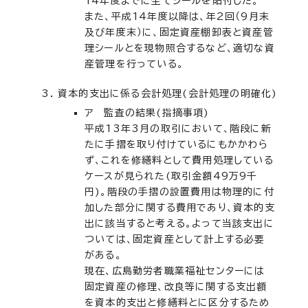
14年度までに全てシールを貼付した。
また、平成14年度以降は、年2回（9月末
及び年度末）に、固定資産棚卸表と資産管
理シールとを現物照合するなど、適切な資
産管理を行っている。
資本的支出に係る会計処理(会計処理の明確化)
ア 監査の結果(指摘事項)
平成13年3月の取引において、階段に新
たに手摺を取り付けているにもかかわら
ず、これを修繕料として費用処理している
ケースが見られた(取引金額49万9千
円)。階段の手摺の設置費用は物理的に付
加した部分に関する費用であり、資本的支
出に該当すると考える。よって当該支出に
ついては、固定資産として計上する必要
がある。
現在、広島勤労者職業福祉センターには
固定資産の修理、改良等に関する支出額
を資本的支出と修繕料とに区分するため