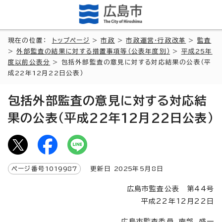
現在の位置：
トップページ
>
市政
>
市政運営・行政改革
>
監査
>
外部監査の結果に対する措置事項等（公表年度別）
>
平成25年
度以前公表分
> 包括外部監査の意見に対する対応結果の公表（平
成22年12月22日公表）
包括外部監査の意見に対する対応結
果の公表（平成22年12月22日公表）
ページ番号
1019987
更新日
2025
年5月8日
広島市監査公表 第44号
平成22年12月22日
広島市監査委員 南部 盛一