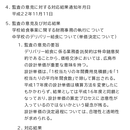
監査の意見に対する対応結果通知年月日
平成22年11月11日
監査の意見及び対応結果
学校給食事業に関する財務事務の執行について
中学校のデリバリー給食について（単価決定について）
監査の意見の要旨
デリバリー給食に係る業務委託契約は特命随意契
約であることから、価格交渉においては、広島市
の設計単価が重要な意味を持つ。
設計単価は、「1校当たりの年間費用見積額」を「1
校当たりの平均年間食数」で除して算出される。
平成17年度の設計単価は積算方法を変更したに
もかかわらず、結果としては平成16年度と同額と
なっており、設計単価の算定プロセスに恣意性が
入っているのではないかという疑念が残る。
設計単価の決定過程については、合理性と透明性
が求められる。
対応結果