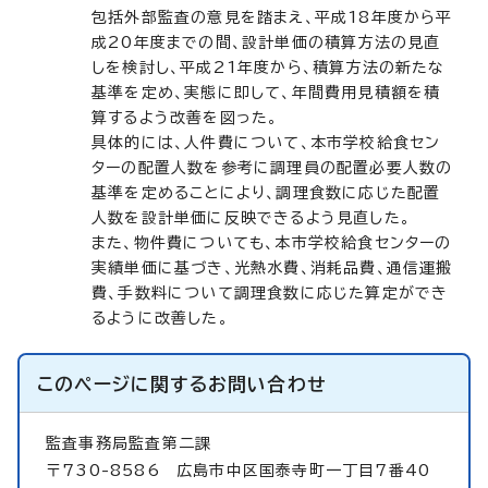
包括外部監査の意見を踏まえ、平成18年度から平
成20年度までの間、設計単価の積算方法の見直
しを検討し、平成21年度から、積算方法の新たな
基準を定め、実態に即して、年間費用見積額を積
算するよう改善を図った。
具体的には、人件費について、本市学校給食セン
ターの配置人数を参考に調理員の配置必要人数の
基準を定めることにより、調理食数に応じた配置
人数を設計単価に反映できるよう見直した。
また、物件費についても、本市学校給食センターの
実績単価に基づき、光熱水費、消耗品費、通信運搬
費、手数料について調理食数に応じた算定ができ
るように改善した。
このページに関する
お問い合わせ
監査事務局監査第二課
〒730-8586 広島市中区国泰寺町一丁目7番40