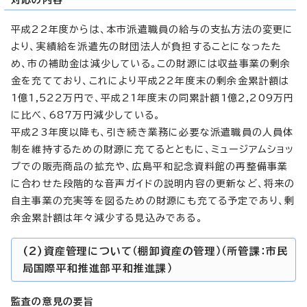
平成22年度からは、本市派遣職員の給与の支払方法の変更に
より、実績給を派遣先の財団法人が負担することになったた
め、市の補助金は減少している。この財源には収益事業の剰余
金を充てており、これにより平成22年度末の剰余金累計額は
1億1,522万円で、平成21年度末の同累計額1億2,209万円
に比べ、687万円減少している。
平成23年度以降も、引き続き業務に必要な派遣職員の人員体
制を維持するための財源に充てるとともに、ミュージアムショッ
プでの販売商品の拡充や、広島平和記念資料館の再整備事業
に合わせた段階的な音声ガイドの説明内容の更新など、将来の
自主事業の充実等を図るための財源にも充てる予定であり、剰
余金累計額は年々減少する見込みである。
(2)資産管理について（棚卸資産の管理）（所管課：市民
局国際平和推進部平和推進課）
監査の意見の要旨