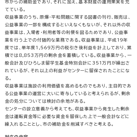
市からの補助金であり、それに加え、基本財産の運用果実を充
てている。
収益事業のうち、原爆・平和問題に関する図書の刊行、販売は、
公益事業の一部を構成するといえなくもないが、それ以外の収
益事業は、入場者・利用者等の利便を図るためであり、公益事
業を行う上での付随的な業務である。収益事業は、平成19年
度では、単年度1,569万円の税引き後利益を計上しており、累
積では8,853万円の剰余金を蓄積している。収益事業から、一
般会計及びひろしま留学生基金特別会計に351万円が繰出さ
れているが、それ以上の利益がセンターに留保されたことにな
る。
収益事業は施設の利用価値を高めるものでもあり、主目的であ
る公益事業の運営に大いに寄与していると考えられるが、剰余
金の処分については検討の余地がある。
センターの設立意義から考えても、収益事業から発生した剰余
金は運転資金等に必要な資金を留保した上で一般会計などに
繰入れることとし、市の補助金を削減すべきと考える。
対応の内容