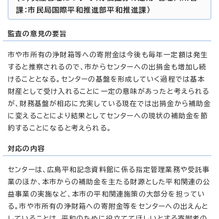
課：市民局国際平和推進部平和推進課）
監査の意見の要旨
市や市所有の浄財箱等への寄附金は今後も毎年一定額は発生
すると推察されるので、市からセンターへの出捐金も増加し続
けることとなる。センターの基盤を形成していく過程では基本
財産として受け入れることに一定の意味があったと考えられる
が、財務基盤が相応に充実している現在では出捐金から補助金
に変えることにより結果としてセンターへの現状の補助金を節
約することになると考えられる。
対応の内容
センターは、広島平和記念資料館に係る指定管理業務や受託事
業のほか、本市からの補助金を主たる財源とした平和関連の公
益事業の実施など、本市の平和関連施策の大部分を担ってい
る。市や市所有の浄財箱への寄附金等をセンターへの出えんと
していることは、平和のために役立ててほしいとする寄附者の