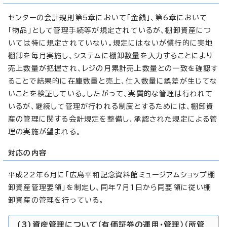
センターの会計規則第5章において「金銭」、第6章において
「物品」として管理手続等が規定されているが、棚卸資産につ
いては特に規定されていない。規定にはないが慣行的に実地
棚卸を毎月実施し、システムに棚卸数量を入力することにより
売上数量が把握され、レジの月累計売上数量との一致を確認す
ることで結果的に在庫数量と売上、仕入数量に誤差が生じてな
いことを検証している。したがって、実質的な管理は行われて
いるが、継続して管理が行われる制度とするためには、棚卸資
産の管理に関する会計規定を整備し、承認された規定による管
理の実施が望まれる。
対応の内容
平成22年6月に「広島平和記念資料館ミュージアムショップ棚
卸資産管理要領」を制定し、同年7月1日から同要領に従い棚
卸資産の管理を行っている。
(3)資産管理について（有価証券の運用・管理）（所管