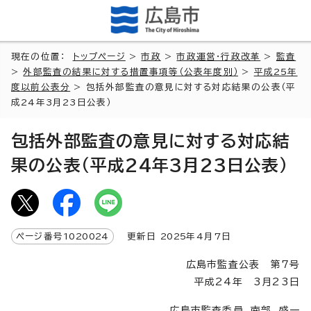
現在の位置：
トップページ
>
市政
>
市政運営・行政改革
>
監査
>
外部監査の結果に対する措置事項等（公表年度別）
>
平成25年
度以前公表分
> 包括外部監査の意見に対する対応結果の公表（平
成24年3月23日公表）
包括外部監査の意見に対する対応結
果の公表（平成24年3月23日公表）
ページ番号
1020024
更新日
2025
年4月7日
広島市監査公表 第7号
平成24年 3月23日
広島市監査委員 南部 盛一