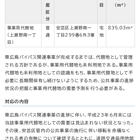
産
目
（m²）
区
分
事業用代替地
普
安芸区上瀬野南一
宅
835.03m²
（上瀬野南一丁
通
丁目299番6外3筆
地
目）
東広島バイパス関連事業が完成するまでは、代替地として管理
される方針であるが、事業用代替地も未利用地である。事業用
代替地も未利用地としての認識をもち、事業用代替地として不
必要に長期間保有し続けないようにするため、公共事業の進捗
状況の把握と事業用代替地の需要予測を行う必要がある。
対応の内容
東広島バイパス関連事業の進捗に伴い、平成23年6月末には
当該事業用代替地としての需要は見込まれない状況となった。
その後、安芸区管内の公共事業の施行に伴い移転を余儀なく
される者の有無について確認するとともに、道路交通局用地部