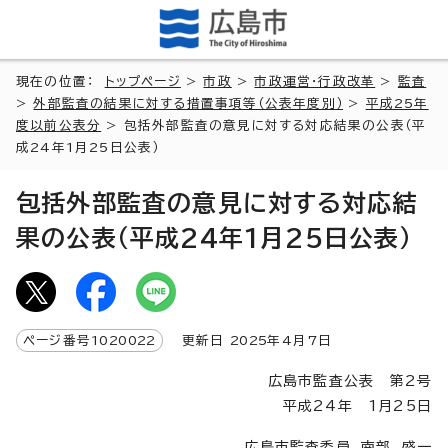
現在の位置：
トップページ
>
市政
>
市政運営・行政改革
>
監査
>
外部監査の結果に対する措置事項等（公表年度別）
>
平成25年
度以前公表分
> 包括外部監査の意見に対する対応結果の公表（平
成24年1月25日公表）
包括外部監査の意見に対する対応結
果の公表（平成24年1月25日公表）
ページ番号
1020022
更新日
2025
年4月7日
広島市監査公表 第2号
平成24年 1月25日
広島市監査委員 南部 盛一