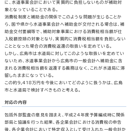
に、水道事業会計において実質的に負担しないものが補助対
象となっていることである。
消費税制度と補助金の関係でこのような問題が生じることか
ら、国や県から水道事業会計へ補助金が交付される場合は、補
助金交付要綱等で、補助対象事業における消費税相当額が仕
入税額控除の対象となり、実質的に消費税相当額を負担しない
こととなった場合の消費税返還の取扱いを定めている。
しかし、広島市は水道局に対してこのような取扱いを定めてい
ないため、水道事業会計から広島市の一般会計へ補助金に含
まれる消費税相当額を返還する義務はなく、これが水道局に滞
留したままになっている。
この約9,418万円を今後においてどのように扱うかは、広島
市と水道局で検討すべきものと考える。
対応の内容
包括外部監査の意見を踏まえ、平成24年度予算編成時に関係
部局と協議を行った結果、各企業会計における消費税の申告
後、各企業会計において特定収入として受け入れた一般会計か