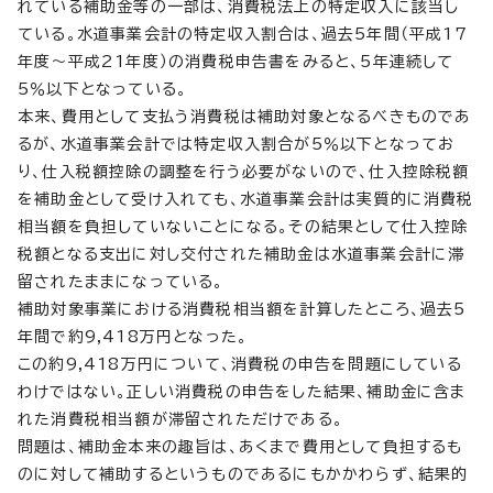
れている補助金等の一部は、消費税法上の特定収入に該当し
ている。水道事業会計の特定収入割合は、過去5年間（平成17
年度～平成21年度）の消費税申告書をみると、5年連続して
5％以下となっている。
本来、費用として支払う消費税は補助対象となるべきものであ
るが、水道事業会計では特定収入割合が5％以下となってお
り、仕入税額控除の調整を行う必要がないので、仕入控除税額
を補助金として受け入れても、水道事業会計は実質的に消費税
相当額を負担していないことになる。その結果として仕入控除
税額となる支出に対し交付された補助金は水道事業会計に滞
留されたままになっている。
補助対象事業における消費税相当額を計算したところ、過去5
年間で約9,418万円となった。
この約9,418万円について、消費税の申告を問題にしている
わけではない。正しい消費税の申告をした結果、補助金に含ま
れた消費税相当額が滞留されただけである。
問題は、補助金本来の趣旨は、あくまで費用として負担するも
のに対して補助するというものであるにもかかわらず、結果的