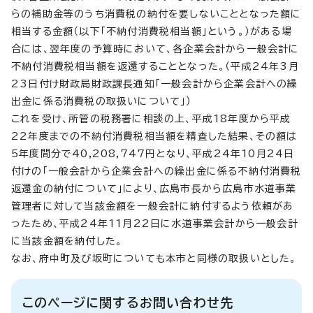
らの補助金等のうち消費税の納付を要しないこととなった額に
相当する金額（以下「不納付消費税相当額」という。）がある場
合には、翌年度の予算時において、各企業会計から一般会計に
不納付消費税相当額を返還することとなった。（平成24年3月
23日付け財政局財政課長通知「一般会計から企業会計への繰
出金に係る消費税の取扱いについて」）
これを受け、所管の税務署に相談の上、平成18年度から平成
22年度までの不納付消費税相当額を精査した結果、その額は
5年度間分で40,208,747円となり、平成24年10月24日
付けの「一般会計から企業会計への繰出金に係る不納付消費税
返還金の納付について」により、広島市長から広島市水道事業
管理者に対して当該金額を一般会計に納付するよう依頼があ
ったため、平成24年11月22日に水道事業会計から一般会計
に当該金額を納付した。
なお、府中町及び坂町についても本市と同様の取扱いとした。
このページに関するお問い合わせ先