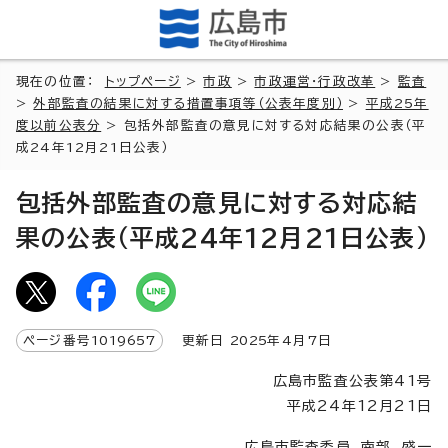
現在の位置：
トップページ
>
市政
>
市政運営・行政改革
>
監査
>
外部監査の結果に対する措置事項等（公表年度別）
>
平成25年
度以前公表分
> 包括外部監査の意見に対する対応結果の公表（平
成24年12月21日公表）
包括外部監査の意見に対する対応結
果の公表（平成24年12月21日公表）
ページ番号
1019657
更新日
2025
年4月7日
広島市監査公表第41号
平成24年12月21日
広島市監査委員 南部 盛一