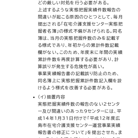
どの厳しい対処を行う必要がある。
上述するような実態把握実績件数報告の
間違いが起こる原因のひとつとして、毎月
提出される「在宅介護支援センター実態把
握者名簿」の様式不備があげられる。同名
簿は、当月の実態把握件数のみを記載す
る様式であり、年初からの累計件数記載
欄がない。このため、年度末に年間の実績
累計件数を再度計算する必要があり、計
算誤りが発生する危険性が高い。
事業実績報告書の記載誤り防止のため、
同名簿上に実態把握累計件数記入欄を設
けるよう様式を改善する必要がある。
（イ）措置内容
実態把握実績件数の報告のない2センタ
ー及び間違いのあった9センターには、平
成14年1月31日付けで「平成12年度広
島市在宅介護支援センター運営事業実績
報告書の修正について」を提出させた。ま