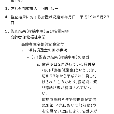
第1号）
包括外部監査人 中間 信一
監査結果に対する措置状況通知年月日 平成19年5月23
日
監査結果（指摘事項）及び措置内容
高齢者保健福祉事業
高齢者住宅整備資金貸付
ア 滞納償還金の回収手続
（ア）監査の結果（指摘事項）の要旨
償還期日を経過している貸付金
(以下「滞納償還金」という。)は、
昭和57年から平成2年に貸し付
けられたものであり、長期間に渡
り滞納状況が解消されていな
い。
広島市高齢者住宅整備資金貸付
規則第14条において「(前略)や
むを得ない理由により、借受人が