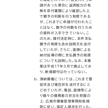
請があった場合に返済能力の有
無を添付書類により確認した上
で猶予の判断を行う制度である
が、これまでに申請が行われたこ
とはなく、猶予の判断を行うため
の資料が入手できていない。こ
のため、貸付決定時に、本件支払
猶予の制度も含め説明文を送付
していたが、さらに、面接による
納付指導の際に支払猶予の制度
についても説明した。なお、本事
業は平成17年3月で廃止してお
り、新規貸付は行っていない。
滞納債権については、これまで督
促状及び催告状を送付するにと
どめていたが、電話、面接等によ
り個々の債務者の状況を把握の
上、広島市債権管理事務取扱規
則に従い、保証人請求を行った。