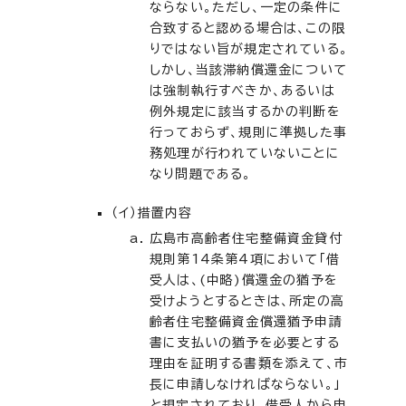
ならない。ただし、一定の条件に
合致すると認める場合は、この限
りではない旨が規定されている。
しかし、当該滞納償還金について
は強制執行すべきか、あるいは
例外規定に該当するかの判断を
行っておらず、規則に準拠した事
務処理が行われていないことに
なり問題である。
（イ）措置内容
広島市高齢者住宅整備資金貸付
規則第14条第4項において「借
受人は、(中略)償還金の猶予を
受けようとするときは、所定の高
齢者住宅整備資金償還猶予申請
書に支払いの猶予を必要とする
理由を証明する書類を添えて、市
長に申請しなければならない。」
と規定されており、借受人から申