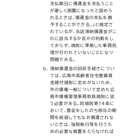
支払期日に償還金を支払うこと
が著しく困難になったと認めら
れるときは、償還金の支払を猶
予することができる。」と規定さ
れているが、当該滞納償還金がこ
れに該当するか否かの判断をし
ておらず、規則に準拠した事務処
理が行われていないことになり
問題である。
滞納償還金の回収手続きについ
ては、広島市高齢者住宅整備資
金貸付規則に定めがないため、
市の債権一般について定めた広
島市債権管理事務取扱規則に従
う必要がある。同規則第14条に
おいて、督促をしたのち相当の期
間を経過してもなお償還されな
いときは、強制執行等を行うた
めの必要な措置をとらなければ