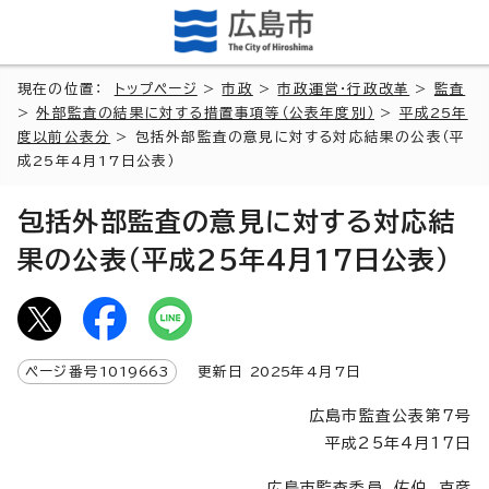
現在の位置：
トップページ
>
市政
>
市政運営・行政改革
>
監査
>
外部監査の結果に対する措置事項等（公表年度別）
>
平成25年
度以前公表分
> 包括外部監査の意見に対する対応結果の公表（平
成25年4月17日公表）
包括外部監査の意見に対する対応結
果の公表（平成25年4月17日公表）
ページ番号
1019663
更新日
2025
年4月7日
広島市監査公表第7号
平成25年4月17日
広島市監査委員 佐伯 克彦