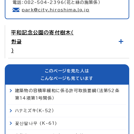
電話：082-504-2396（花と緑の施策係）
park@city.hiroshima.lg.jp
平和記念公園の寄付樹木（
한글
）
このページを見た人は
こんなページも見ています
建築物の容積率緩和に係る許可取扱要綱（法第52条
第14項第1号関係）
ハナミズキ（K-52）
꽃산딸나무 (K-61)