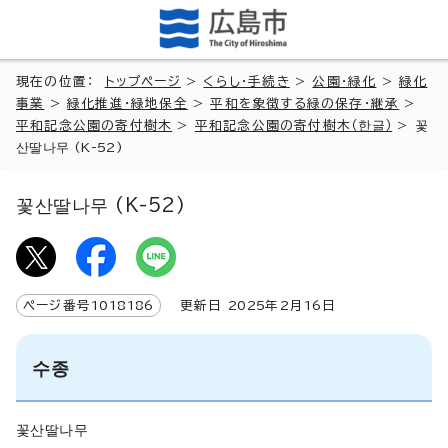
現在の位置：
トップページ
>
くらし・手続き
>
公園・緑化
>
緑化
事業
>
緑化推進・緑地保全
>
平和を象徴する緑の保存・継承
>
平和記念公園の寄付樹木
>
平和記念公園の寄付樹木（
한글
）
>
꽃
산딸나무 (K-52)
꽃산딸나무 (K-52)
ページ番号
1018186
更新日
2025
年2月
16
日
수종
꽃산딸나무