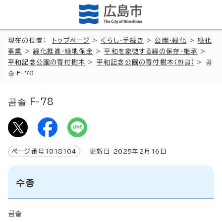
現在の位置：
トップページ
>
くらし・手続き
>
公園・緑化
>
緑化
事業
>
緑化推進・緑地保全
>
平和を象徴する緑の保存・継承
>
平和記念公園の寄付樹木
>
平和記念公園の寄付樹木（
한글
）
>
곰
솔 F-78
곰솔 F-78
ページ番号
1018104
更新日
2025
年2月
16
日
수종
곰솔