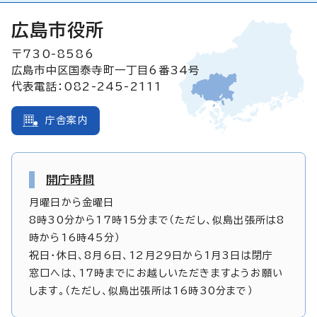
広島市役所
〒730-8586
広島市中区国泰寺町一丁目6番34号
代表電話：082-245-2111
庁舎案内
開庁時間
月曜日から金曜日
8時30分から17時15分まで（ただし、似島出張所は8
時から16時45分）
祝日・休日、8月6日、12月29日から1月3日は閉庁
窓口へは、17時までにお越しいただきますようお願い
します。（ただし、似島出張所は16時30分まで）