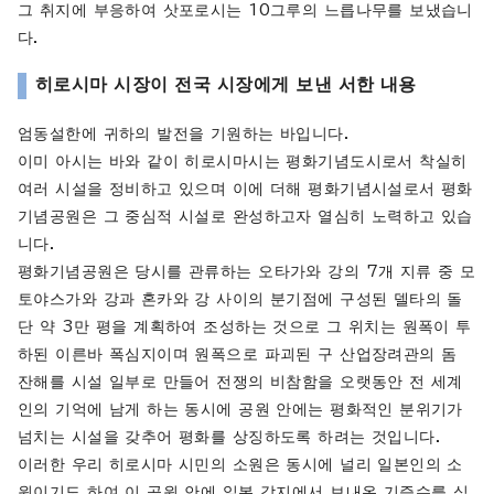
그 취지에 부응하여 삿포로시는 10그루의 느릅나무를 보냈습니
다.
히로시마 시장이 전국 시장에게 보낸 서한 내용
엄동설한에 귀하의 발전을 기원하는 바입니다.
이미 아시는 바와 같이 히로시마시는 평화기념도시로서 착실히
여러 시설을 정비하고 있으며 이에 더해 평화기념시설로서 평화
기념공원은 그 중심적 시설로 완성하고자 열심히 노력하고 있습
니다.
평화기념공원은 당시를 관류하는 오타가와 강의 7개 지류 중 모
토야스가와 강과 혼카와 강 사이의 분기점에 구성된 델타의 돌
단 약 3만 평을 계획하여 조성하는 것으로 그 위치는 원폭이 투
하된 이른바 폭심지이며 원폭으로 파괴된 구 산업장려관의 돔
잔해를 시설 일부로 만들어 전쟁의 비참함을 오랫동안 전 세계
인의 기억에 남게 하는 동시에 공원 안에는 평화적인 분위기가
넘치는 시설을 갖추어 평화를 상징하도록 하려는 것입니다.
이러한 우리 히로시마 시민의 소원은 동시에 널리 일본인의 소
원이기도 하여 이 공원 안에 일본 각지에서 보내온 기증수를 심