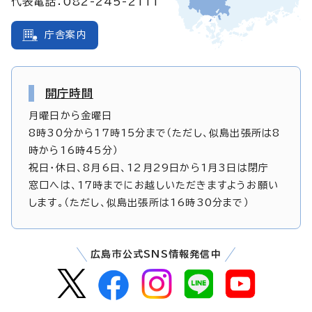
代表電話：082-245-2111
庁舎案内
開庁時間
月曜日から金曜日
8時30分から17時15分まで（ただし、似島出張所は8
時から16時45分）
祝日・休日、8月6日、12月29日から1月3日は閉庁
窓口へは、17時までにお越しいただきますようお願い
します。（ただし、似島出張所は16時30分まで）
広島市公式SNS情報発信中