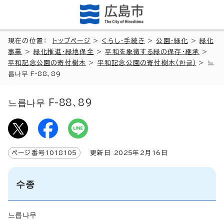
現在の位置：
トップページ
>
くらし・手続き
>
公園・緑化
>
緑化
事業
>
緑化推進・緑地保全
>
平和を象徴する緑の保存・継承
>
平和記念公園の寄付樹木
>
平和記念公園の寄付樹木（
한글
）
>
느
릅나무 F-88、89
느릅나무 F-88、89
ページ番号
1018105
更新日
2025
年2月
16
日
수종
느릅나무