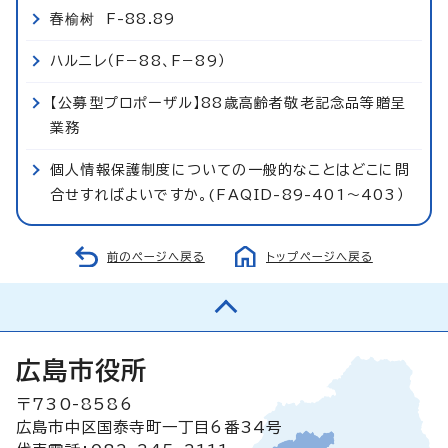
春榆树 F-88.89
ハルニレ（F−88、F−89）
【公募型プロポーザル】88歳高齢者敬老記念品等贈呈
業務
個人情報保護制度についての一般的なことはどこに問
合せすればよいですか。(FAQID-89-401～403）
前のページへ戻る
トップページへ戻る
広島市役所
〒730-8586
広島市中区国泰寺町一丁目6番34号