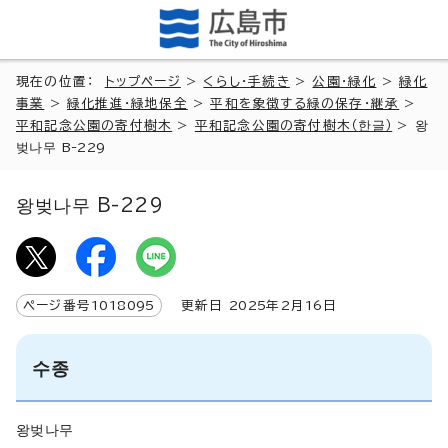
現在の位置：
トップページ
>
くらし・手続き
>
公園・緑化
>
緑化
事業
>
緑化推進・緑地保全
>
平和を象徴する緑の保存・継承
>
平和記念公園の寄付樹木
>
平和記念公園の寄付樹木（
한글
）
>
왕
벚나무 B-229
왕벚나무 B-229
ページ番号
1018095
更新日
2025
年2月
16
日
수종
왕벚나무