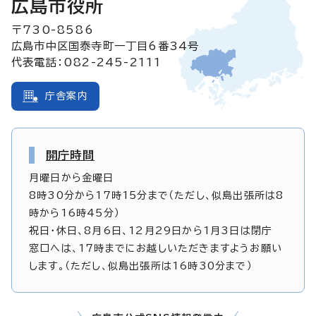
広島市役所
〒730-8586
広島市中区国泰寺町一丁目6番34号
代表電話：082-245-2111
庁舎案内
開庁時間
月曜日から金曜日
8時30分から17時15分まで（ただし、似島出張所は8
時から16時45分）
祝日・休日、8月6日、12月29日から1月3日は閉庁
窓口へは、17時までにお越しいただきますようお願い
します。（ただし、似島出張所は16時30分まで）