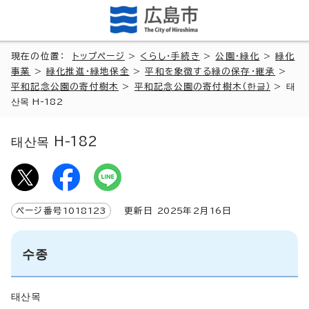
現在の位置：
トップページ
>
くらし・手続き
>
公園・緑化
>
緑化
事業
>
緑化推進・緑地保全
>
平和を象徴する緑の保存・継承
>
平和記念公園の寄付樹木
>
平和記念公園の寄付樹木（
한글
）
>
태
산목 H-182
태산목 H-182
ページ番号
1018123
更新日
2025
年2月
16
日
수종
태산목