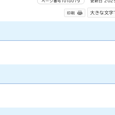
ページ番号
1018079
更新日
202
大きな文字
印刷