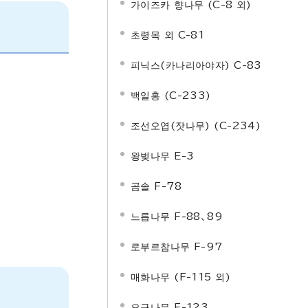
가이즈카 향나무 (C-8 외)
초령목 외 C-81
피닉스(카나리아야자) C-83
백일홍 (C-233)
조선오엽(잣나무) (C-234)
왕벚나무 E-3
곰솔 F-78
느릅나무 F-88、89
로부르참나무 F-97
매화나무 (F-115 외)
오구나무 F-123