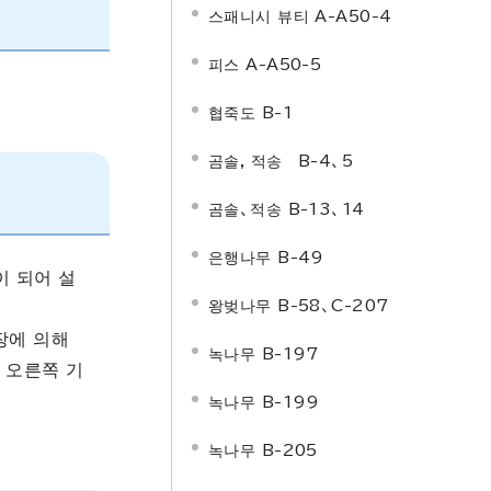
스패니시 뷰티 A-A50-4
피스 A-A50-5
협죽도 B-1
곰솔, 적송 B-4、5
곰솔、적송 B-13、14
은행나무 B-49
이 되어 설
왕벚나무 B-58、C-207
장에 의해
녹나무 B-197
 오른쪽 기
녹나무 B-199
녹나무 B-205