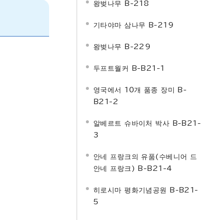
왕벚나무 B-218
기타야마 삼나무 B-219
왕벚나무 B-229
두프트월커 B-B21-1
영국에서 10개 품종 장미 B-
B21-2
알베르트 슈바이처 박사 B-B21-
3
안네 프랑크의 유품(수베니어 드
안네 프랑크) B-B21-4
히로시마 평화기념공원 B-B21-
5