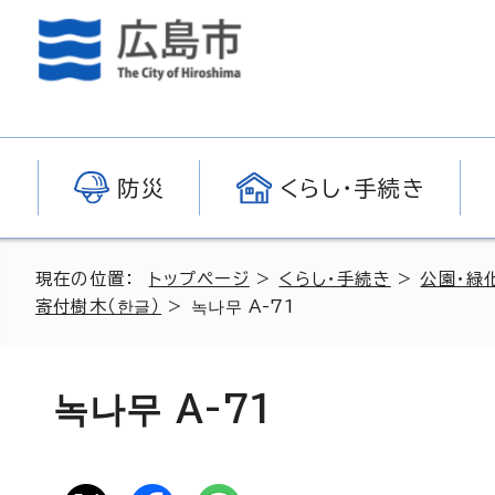
防災
くらし・手続き
現在の位置：
トップページ
>
くらし・手続き
>
公園・緑
寄付樹木（
한글
）
>
녹나무 A-71
녹나무 A-71