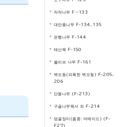
자작나무 F－133
대만풍나무 F-134、135
은행나무 F-144
태산목 F-150
올리브 나무 F-161
벽오동(피폭한 벽오동) F-205、
206
단풍나무 (F-213)
구골나무목서 외 F-214
덩굴장미(품종: 머메이드) (F-
F27)