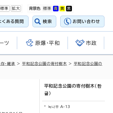
標準
拡大
背景色
よくある質問
検索
お問い合わせ
ーツ
原爆・平和
市政
存・継承
>
平和記念公園の寄付樹木
>
平和記念公園の
平和記念公園の寄付樹木（
한
글
）
녹나무 A-13