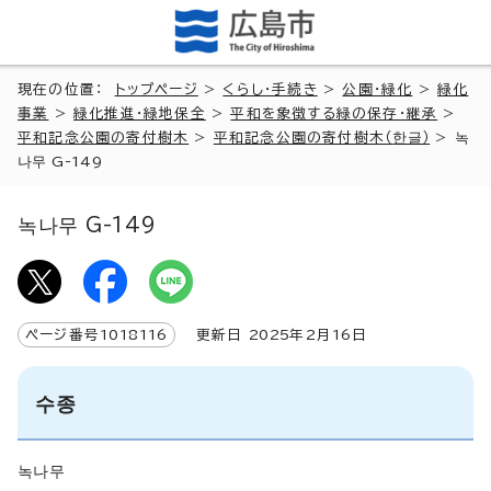
現在の位置：
トップページ
>
くらし・手続き
>
公園・緑化
>
緑化
事業
>
緑化推進・緑地保全
>
平和を象徴する緑の保存・継承
>
平和記念公園の寄付樹木
>
平和記念公園の寄付樹木（
한글
）
>
녹
나무 G-149
녹나무 G-149
ページ番号
1018116
更新日
2025
年2月
16
日
수종
녹나무