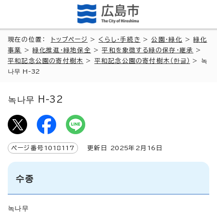
現在の位置：
トップページ
>
くらし・手続き
>
公園・緑化
>
緑化
事業
>
緑化推進・緑地保全
>
平和を象徴する緑の保存・継承
>
平和記念公園の寄付樹木
>
平和記念公園の寄付樹木（
한글
）
>
녹
나무 H-32
녹나무 H-32
ページ番号
1018117
更新日
2025
年2月
16
日
수종
녹나무