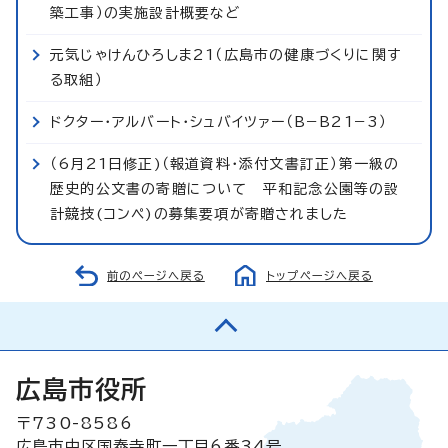
築工事）の実施設計概要など
元気じゃけんひろしま21（広島市の健康づくりに関す
る取組）
ドクター・アルバート・シュバイツァー（B−B21−3）
（6月21日修正)（報道資料・添付文書訂正）第一級の
歴史的公文書の寄贈について 平和記念公園等の設
計競技(コンペ)の募集要項が寄贈されました
前のページへ戻る
トップページへ戻る
広島市役所
〒730-8586
広島市中区国泰寺町一丁目6番34号