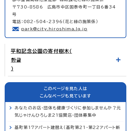
〒730-8586 広島市中区国泰寺町一丁目6番34
号
電話：082-504-2396（花と緑の施策係）
park@city.hiroshima.lg.jp
平和記念公園の寄付樹木（
한글
）
このページを見た人は
こんなページも見ています
あなたのお店・団体も健康づくりに参加しませんか？元
気じゃけんひろしま21協賛店・団体募集中
基町第17アパート建替え（基町第21・第22アパート新