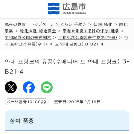
現在の位置：
トップページ
>
くらし・手続き
>
公園・緑化
>
緑化
事業
>
緑化推進・緑地保全
>
平和を象徴する緑の保存・継承
>
平和記念公園の寄付樹木
>
平和記念公園の寄付樹木（
한글
）
>
안
네 프랑크의 유품(수베니어 드 안네 프랑크) B-B21-4
안네 프랑크의 유품(수베니어 드 안네 프랑크) B-
B21-4
ページ番号
1018099
更新日
2025
年2月
16
日
장미 품종