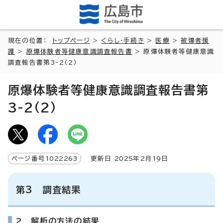
現在の位置：
トップページ
>
くらし・手続き
>
医療
>
被爆者援
護
>
原爆体験者等健康意識調査報告書
> 原爆体験者等健康意識
調査報告書第3-2(2)
原爆体験者等健康意識調査報告書第
3-2(2)
ページ番号
1022263
更新日
2025
年2月
19
日
第3 調査結果
2 解析の方法の結果