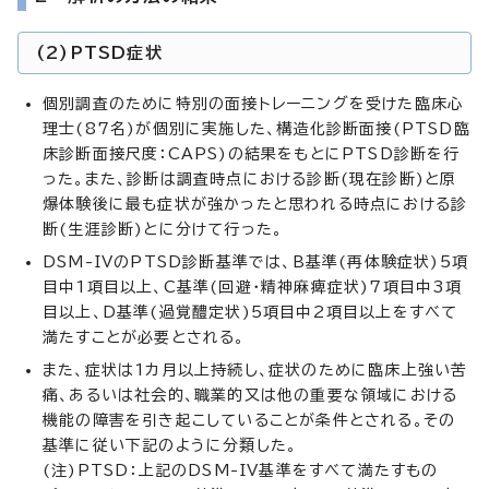
(2)PTSD症状
個別調査のために特別の面接トレーニングを受けた臨床心
理士(87名)が個別に実施した、構造化診断面接(PTSD臨
床診断面接尺度：CAPS)の結果をもとにPTSD診断を行
った。また、診断は調査時点における診断(現在診断)と原
爆体験後に最も症状が強かったと思われる時点における診
断(生涯診断)とに分けて行った。
DSM-IVのPTSD診断基準では、B基準(再体験症状)5項
目中1項目以上、C基準(回避・精神麻痺症状)7項目中3項
目以上、D基準(過覚醴定状)5項目中2項目以上をすべて
満たすことが必要とされる。
また、症状は1カ月以上持続し、症状のために臨床上強い苦
痛、あるいは社会的、職業的又は他の重要な領域における
機能の障害を引き起こしていることが条件とされる。その
基準に従い下記のように分類した。
(注)PTSD：上記のDSM-IV基準をすべて満たすもの