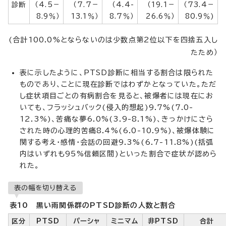
診断
（4.5－
（7.7－
（4.4-
（19.1－
（73.4－
8.9％）
13.1％）
8.7％）
26.6％）
80.9％)
(合計100.0%とならないのは少数点第2位以下を四捨五入し
たため）
表に示したように、PTSD診断に相当する割合は限られた
ものであり、ことに現在診断ではわずかとなっていた。ただ
し症状項目ごとの有病割合を見ると、被爆者には現在にお
いても、フラッシュバック(侵入的想起)9.7%(7.0-
12.3%)、苦痛な夢6.0%(3.9-8.1%)、きっかけにさら
された時の心理的苦痛8.4%(6.0-10.9%)、被爆体験に
関する考え・感情・会話の回避9.3%(6.7-11.8%)(括弧
内はいずれも95%信頼区間)といった割合で症状が認めら
れた。
表の幅を切り替える
表10 黒い雨関係群のPTSD診断の人数と割合
区分
PTSD
パーシャ
ミニマム
非PTSD
合計