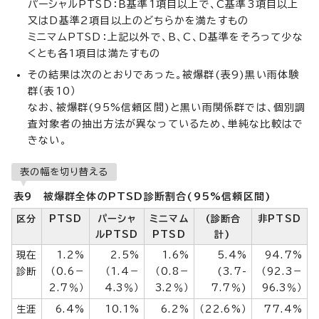
パーシャルPTSD：B基準1項目以上で、C基準3項目以上
又はD基準2項目以上のどちらかを満たすもの
ミニマムPTSD：上記以外で、B、C、D基準をそろって少な
くとも各1項目は満たすもの
その結果は次のとおりであった。被爆群(表9)黒い雨体験
群（表10）
なお、被爆群(95%信頼区間)と黒い雨関係群では、個別調
査対象者の抽出方法が異なっているため、単純な比較はで
きない。
表の幅を切り替える
表9 被爆群全体のPTSD診断割合(95%信頼区間)
区分
PTSD
パーシャ
ミニマム
(診断合
非PTSD
ルPTSD
PTSD
計)
現在
1.2%
2.5%
1.6%
5.4%
94.7%
診断
（0.6－
（1.4－
（0.8－
(3.7-
（92.3－
2.7％）
4.3％）
3.2％）
7.7％)
96.3％）
生涯
6.4%
10.1%
6.2%
（22.6%）
77.4%