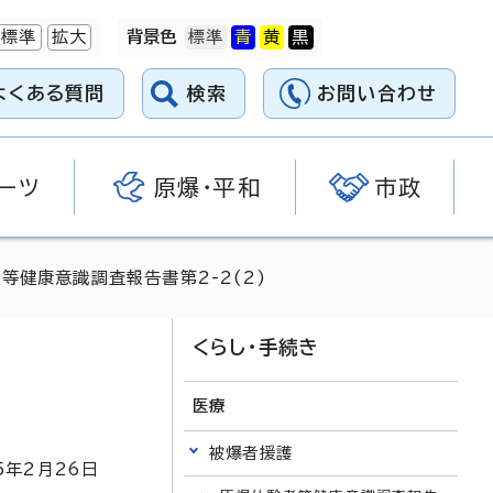
標準
拡大
背景色
よくある質問
検索
お問い合わせ
ーツ
原爆・平和
市政
等健康意識調査報告書第2-2(2)
くらし・手続き
医療
被爆者援護
5
年2月
26
日