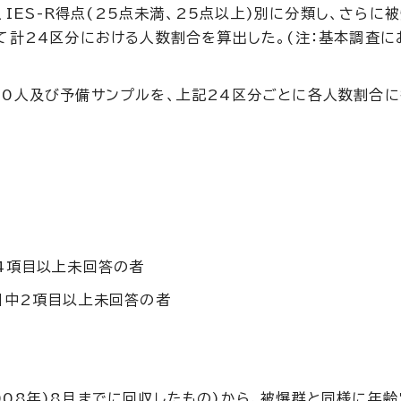
、IES-R得点(25点未満、25点以上)別に分類し、さらに
て計24区分における人数割合を算出した。(注：基本調査に
00人及び予備サンプルを、上記24区分ごとに各人数割合
中4項目以上未回答の者
目中2項目以上未回答の者
08年)8月までに回収したもの)から、被爆群と同様に年齢