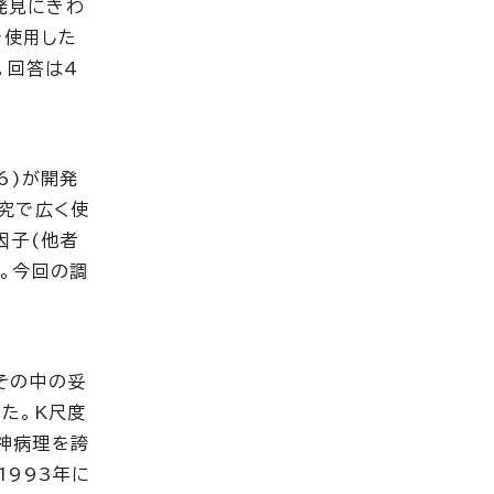
発見にきわ
で使用した
。回答は4
96)が開発
究で広く使
因子(他者
。今回の調
その中の妥
た。K尺度
神病理を誇
1993年に