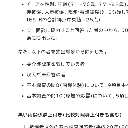
イ アを性別、年齢(71～76歳、77～82歳)
接被爆、入市被爆、救護・看護被爆)別に分類し
IES-Rの合計得点中央値=25点)
ウ 面談に協力すると回答した者の中から、5
為に抽出した。
なお、以下の者を抽出対象から除外した。
要介護認定を受けている者
収入が未回答の者
基本調査の問8(原爆体験)について、9項目
基本調査の問10(原爆の影響)について、5項
黒い雨関係群上付き(比較対照群上付きも含む)
被爆者以外の基本調査回答者(平成20年(20