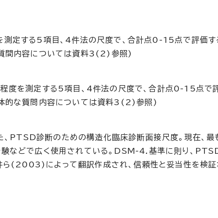
測定する5項目、4件法の尺度で、合計点0-15点で評価す
質間内容については資料3(2)参照)
程度を測定する5項目、4件法の尺度で、合計点0-15点で
体的な質問内容については資料3(2)参照)
た、PTSD診断のための構造化臨床診断面接尺度。現在、最
などで広く使用されている。DSM-4.基準に則り、PTS
井ら(2003)によって翻訳作成され、信頼性と妥当性を検