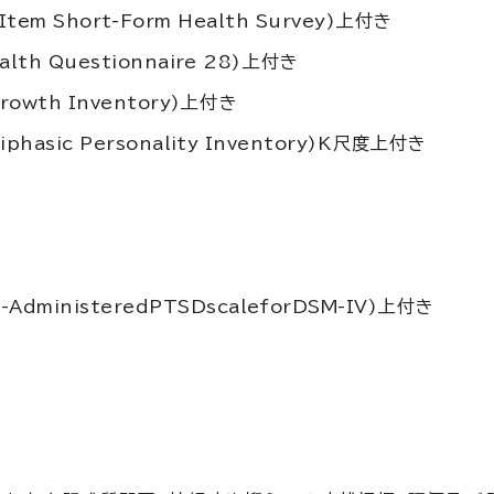
tem Short-Form Health Survey
)上付き
alth Questionnaire 28
)上付き
rowth Inventory
)上付き
phasic Personality Inventory
)K尺度上付き
an-AdministeredPTSDscaleforDSM-IV
)上付き