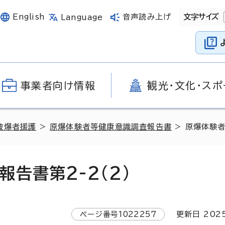
English
音声読み上げ
文字サイズ
Language
事業者向け情報
観光・文化・スポ
被爆者援護
>
原爆体験者等健康意識調査報告書
> 原爆体験者
告書第2-2(2)
ページ番号
1022257
更新日
202