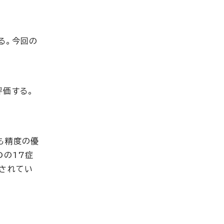
る。今回の
評価する。
も精度の優
Dの17症
証されてい