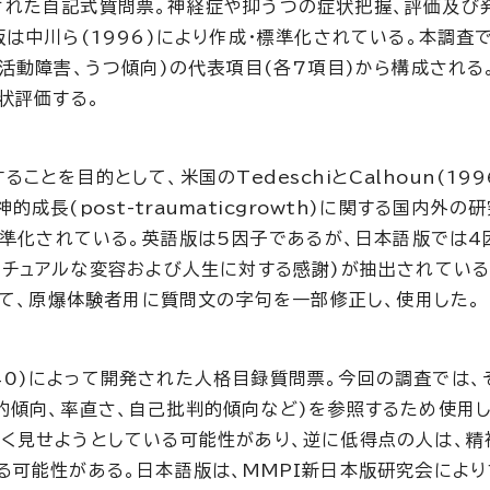
発された自記式質問票。神経症や抑うつの症状把握、評価及び
は中川ら(1996)により作成・標準化されている。本調査
活動障害、うつ傾向)の代表項目(各7項目)から構成される
状評価する。
ることを目的として、米国の
Tedeschi
と
Calhoun
(19
神的成長(
post-traumaticgrowth
)に関する国内外の研
標準化されている。英語版は5因子であるが、日本語版では4
リチュアルな変容および人生に対する感謝)が抽出されている
て、原爆体験者用に質問文の字句を一部修正し、使用した。
940)によって開発された人格目録質問票。今回の調査では、
的傾向、率直さ、自己批判的傾向など)を参照するため使用し
く見せようとしている可能性があり、逆に低得点の人は、精
る可能性がある。日本語版は、MMPI新日本版研究会により