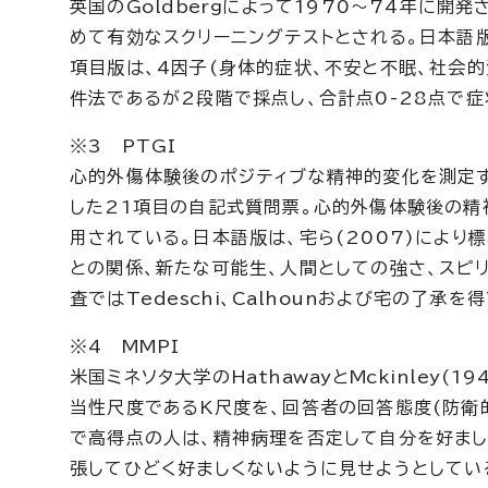
英国の
Goldberg
によって1970～74年に開
めて有効なスクリーニングテストとされる。日本語版
項目版は、4因子(身体的症状、不安と不眠、社会的
件法であるが2段階で採点し、合計点0-28点で症
※3 PTGI
心的外傷体験後のポジティブな精神的変化を測定す
した21項目の自記式質問票。心的外傷体験後の精
用されている。日本語版は、宅ら(2007)により
との関係、新たな可能生、人間としての強さ、スピ
査では
Tedeschi、Calhoun
および宅の了承を得
※4 MMPI
米国ミネソタ大学の
Hathaway
と
Mckinley
(1
当性尺度であるK尺度を、回答者の回答態度(防衛
で高得点の人は、精神病理を否定して自分を好まし
張してひどく好ましくないように見せようとしてい