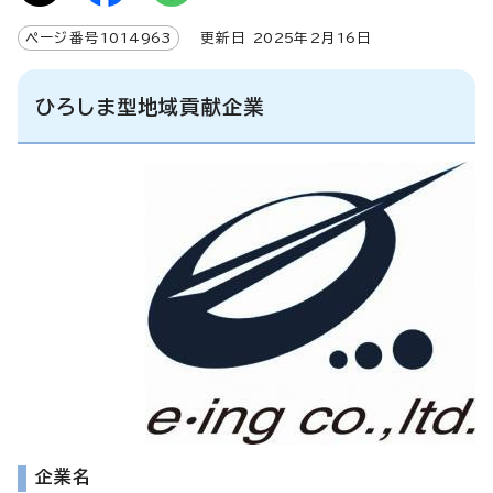
ページ番号
1014963
更新日
2025
年2月
16
日
ひろしま型地域貢献企業
企業名