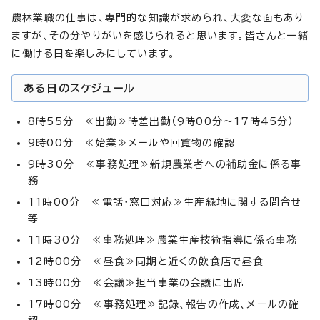
農林業職の仕事は、専門的な知識が求められ、大変な面もあり
ますが、その分やりがいを感じられると思います。皆さんと一緒
に働ける日を楽しみにしています。
ある日のスケジュール
8時55分 ≪出勤≫時差出勤（9時00分～17時45分）
9時00分 ≪始業≫メールや回覧物の確認
9時30分 ≪事務処理≫新規農業者への補助金に係る事
務
11時00分 ≪電話・窓口対応≫生産緑地に関する問合せ
等
11時30分 ≪事務処理≫農業生産技術指導に係る事務
12時00分 ≪昼食≫同期と近くの飲食店で昼食
13時00分 ≪会議≫担当事業の会議に出席
17時00分 ≪事務処理≫記録、報告の作成、メールの確