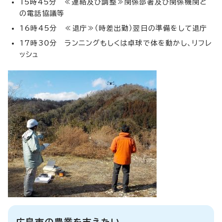
15時45分 ≪連絡及び調整≫関係部署及び関係機関と
の電話協議等
16時45分 ≪退庁≫（時差出勤）翌日の準備をして退庁
17時30分 ランニングもしくは卓球で体を動かし、リフレ
ッシュ
広島市の農業を支えたい