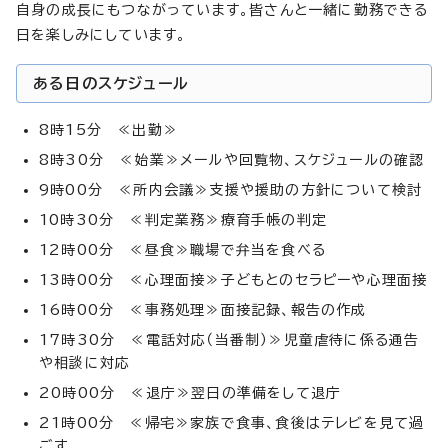
自身の成長にもつながっています。皆さんと一緒に勤務できる
日を楽しみにしています。
ある日のスケジュール
8時15分 ≪出勤≫
8時30分 ≪始業≫メールや回覧物、スケジュールの確認
9時00分 ≪所内会議≫支援や援助の方針について検討
10時30分 ≪判定業務≫療育手帳の判定
12時00分 ≪昼食≫職場で弁当を食べる
13時00分 ≪心理面接≫子どもとのセラピーや心理面接
16時00分 ≪事務処理≫面接記録、報告の作成
17時30分 ≪電話対応（当番制）≫児童虐待に係る通告
や相談に対応
20時00分 ≪退庁≫翌日の準備をして退庁
21時00分 ≪帰宅≫家族で食事、食後はテレビを見て過
ごす