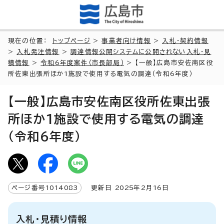
現在の位置：
トップページ
>
事業者向け情報
>
入札・契約情報
>
入札発注情報
>
調達情報公開システムに公開されない入札・見
積情報
>
令和6年度案件（市長部局）
> 【一般】広島市安佐南区役
所佐東出張所ほか1施設で使用する電気の調達（令和6年度）
【一般】広島市安佐南区役所佐東出張
所ほか1施設で使用する電気の調達
（令和6年度）
ページ番号
1014083
更新日
2025
年2月
16
日
入札・見積り情報