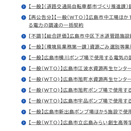
【一般】（道路交通局自転車都市づくり推進課）鉄
【再公告分】【一般（WTO）】広島市中工場
る電力の調達の一括契約
[不調]【総合評価】広島市中区下水道管路施
【一般】（環境局業務第一課）資源ごみ選別等業
【一般】広島市横川ポンプ場で使用する電気の
【一般（WTO）】広島市江波水資源再生センタ
【一般(WTO)】広島市旭町水資源再生センタ
【一般(WTO)】広島市旭町ポンプ場で使用す
【一般(WTO)】広島市宇品ポンプ場で使用す
【一般】広島市新出島ポンプ場ほか5施設で使
【一般（WTO）】広島市立広島みらい創生高