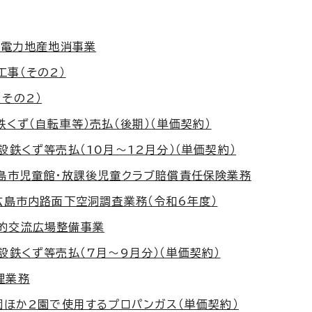
剰電力地産地消事業
事（その2）
その2）
くず（自転車等）売払（後期）（単価契約）
設鉄くず等売払（10月～12月分）（単価契約）
広島市児童館・放課後児童クラブ賠償責任保険業務
広島市内路面下空洞調査業務（令和6年度）
目的交流広場整備事業
設鉄くず等売払（7月～9月分）（単価契約）
理業務
園ほか2園で使用するプロパンガス（単価契約）