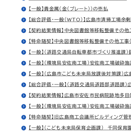
【一般】貴金属（金（プレート））の売払
【総合評価・一般（WTO）】広島市清掃工場余
【契約結果情報】中央図書館等移転整備その他工
【特命随契】中央図書館等移転整備その他工事（
【一般】（道路交通局自転車都市づくり推進課）鉄
【一般】（環境局安佐南工場）安佐南工場破砕施
【一般】（広島市こども未来局放課後対策課）
【総合評価・一般】（道路交通局道路部道路課）
【契約結果情報】広島市安佐市民病院跡地多
【一般】（環境局安佐南工場）安佐南工場破砕施
【特命随契】旧広島商工会議所ビルディング管
【一般】（こども未来局保育企画課） 千同保育