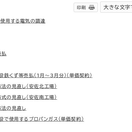
大きな文字
印刷
で使用する電気の調達
売払
設鉄くず等売払（1月～3月分）（単価契約）
法の見直し（安佐北工場）
式の見直し（安佐南工場）
方法の見直し
設で使用するプロパンガス（単価契約）