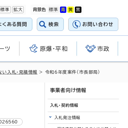
標準
拡大
背景色
よくある質問
検索
お問い合わせ
ーツ
原爆・平和
市政
ない入札・見積情報
> 令和6年度案件（市長部局）
事業者向け情報
入札・契約情報
入札発注情報
026560