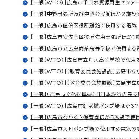
【一般（WTO)】広島市千田水資源再生センタ
【一般】中野出張所及び中野公民館ほか2施設
【一般】広島市佐伯区役所別館で使用する電気
【一般】広島市安佐南区役所佐東出張所ほか1
【一般】広島市立広島商業高等学校で使用する
【一般（WTO）】広島市立舟入高等学校で使用
【一般（WTO）】（教育委員会施設課）広島市立
【一般（WTO）】（教育委員会施設課）広島市
【一般】（市民局文化振興課）旧日本銀行広島支
【一般(WTO)】広島市海老橋ポンプ場ほか3
【一般】広島市わかくさ保育園ほか5施設で使
【一般】広島市大州ポンプ場で使用する電気の調