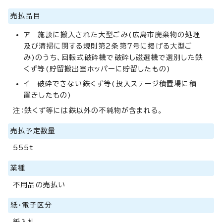
売払品目
ア 施設に搬入された大型ごみ(広島市廃棄物の処理
及び清掃に関する規則第2条第7号に掲げる大型ご
み)のうち、回転式破砕機で破砕し磁選機で選別した鉄
くず等(貯留搬出室ホッパーに貯留したもの)
イ 破砕できない鉄くず等(投入ステージ積置場に積
置きしたもの)
注：鉄くず等には鉄以外の不純物が含まれる。
売払予定数量
555t
業種
不用品の売払い
紙・電子区分
紙入札