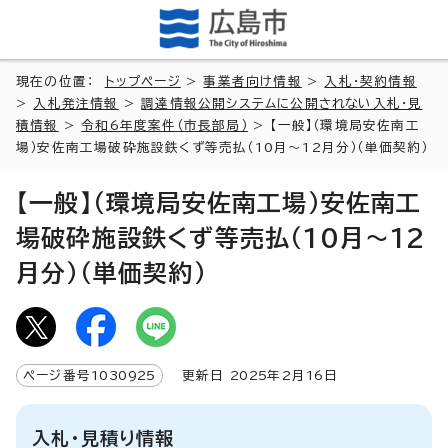
現在の位置：
トップページ
>
事業者向け情報
>
入札・契約情報
>
入札発注情報
>
調達情報公開システムに公開されない入札・見
積情報
>
令和6年度案件（市長部局）
> 【一般】（環境局安佐南工
場）安佐南工場破砕施設鉄くず等売払（10月～12月分）（単価契約）
【一般】（環境局安佐南工場）安佐南工
場破砕施設鉄くず等売払（10月～12
月分）（単価契約）
ページ番号
1030925
更新日
2025
年2月
16
日
入札・見積り情報