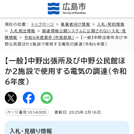
現在の位置：
トップページ
>
事業者向け情報
>
入札・契約情報
>
入札発注情報
>
調達情報公開システムに公開されない入札・見
積情報
>
令和6年度案件（市長部局）
> 【一般】中野出張所及び中
野公民館ほか2施設で使用する電気の調達（令和6年度）
【一般】中野出張所及び中野公民館ほ
か2施設で使用する電気の調達（令和
6年度）
ページ番号
1014080
更新日
2025
年2月
16
日
入札・見積り情報