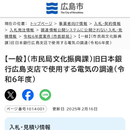
現在の位置：
トップページ
>
事業者向け情報
>
入札・契約情報
>
入札発注情報
>
調達情報公開システムに公開されない入札・見
積情報
>
令和6年度案件（市長部局）
> 【一般】（市民局文化振興
課）旧日本銀行広島支店で使用する電気の調達（令和6年度）
【一般】（市民局文化振興課）旧日本銀
行広島支店で使用する電気の調達（令
和6年度）
ページ番号
1014081
更新日
2025
年2月
16
日
入札・見積り情報