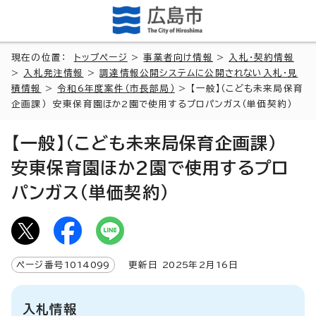
現在の位置：
トップページ
>
事業者向け情報
>
入札・契約情報
>
入札発注情報
>
調達情報公開システムに公開されない入札・見
積情報
>
令和6年度案件（市長部局）
> 【一般】（こども未来局保育
企画課） 安東保育園ほか2園で使用するプロパンガス（単価契約）
【一般】（こども未来局保育企画課）
安東保育園ほか2園で使用するプロ
パンガス（単価契約）
ページ番号
1014099
更新日
2025
年2月
16
日
入札情報