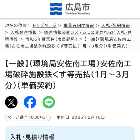
現在の位置：
トップページ
>
事業者向け情報
>
入札・契約情報
>
入札発注情報
>
調達情報公開システムに公開されない入札・見
積情報
>
令和6年度案件（市長部局）
> 【一般】（環境局安佐南工
場）安佐南工場破砕施設鉄くず等売払（1月～3月分）（単価契約）
【一般】（環境局安佐南工場）安佐南工
場破砕施設鉄くず等売払（1月～3月
分）（単価契約）
ページ番号
1030931
更新日
2025
年2月
16
日
入札・見積り情報