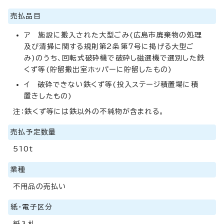
売払品目
ア 施設に搬入された大型ごみ(広島市廃棄物の処理
及び清掃に関する規則第2条第7号に掲げる大型ご
み)のうち、回転式破砕機で破砕し磁選機で選別した鉄
くず等(貯留搬出室ホッパーに貯留したもの)
イ 破砕できない鉄くず等(投入ステージ積置場に積
置きしたもの)
注：鉄くず等には鉄以外の不純物が含まれる。
売払予定数量
510t
業種
不用品の売払い
紙・電子区分
紙入札