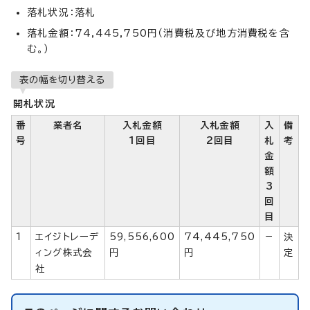
落札状況：落札
落札金額：74,445,750円（消費税及び地方消費税を含
む。）
表の幅を切り替える
開札状況
番
業者名
入札金額
入札金額
入
備
号
1回目
2回目
札
考
金
額
3
回
目
1
エイジトレーデ
59,556,600
74,445,750
－
決
ィング株式会
円
円
定
社