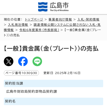
現在の位置：
トップページ
>
事業者向け情報
>
入札・契約情報
>
入札発注情報
>
調達情報公開システムに公開されない入札・見
積情報
>
令和6年度案件（市長部局）
> 【一般】貴金属（金（プレー
ト））の売払
【一般】貴金属（金（プレート））の売払
ページ番号
1030930
更新日
2025
年2月
16
日
契約担当課
広島市財政局契約部物品契約課
契約名