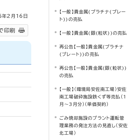
【一般】貴金属(プラチナ(プレー
5
年2月
16
日
ト))の売払
で印刷
【一般】貴金属(銀(粒状))の売払
再公告【一般】貴金属(プラチナ
(プレート))の売払
再公告【一般】貴金属(銀(粒状))
の売払
【一般】（環境局安佐南工場）安佐
南工場破砕施設鉄くず等売払（1
月～3月分）（単価契約）
ごみ焼却施設のプラント運転管
理業務の発注方法の見直し（安佐
北工場）