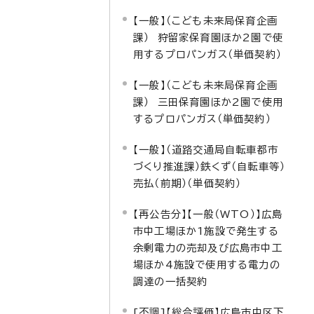
【一般】（こども未来局保育企画
課） 狩留家保育園ほか2園で使
用するプロパンガス（単価契約）
【一般】（こども未来局保育企画
課） 三田保育園ほか2園で使用
するプロパンガス（単価契約）
【一般】（道路交通局自転車都市
づくり推進課）鉄くず（自転車等）
売払（前期）（単価契約）
【再公告分】【一般（WTO）】広島
市中工場ほか1施設で発生する
余剰電力の売却及び広島市中工
場ほか4施設で使用する電力の
調達の一括契約
[不調]【総合評価】広島市中区下