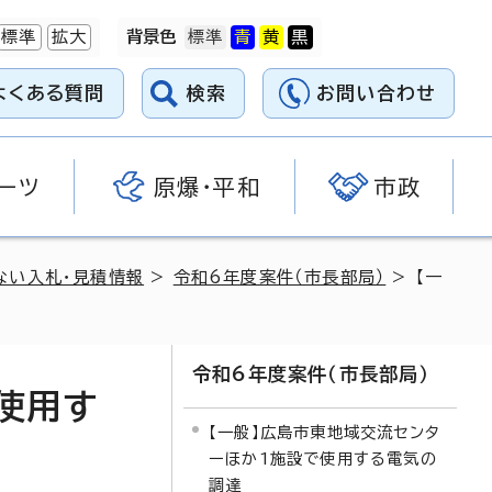
標準
拡大
背景色
よくある質問
検索
お問い合わせ
ーツ
原爆・平和
市政
ない入札・見積情報
>
令和6年度案件（市長部局）
> 【一
令和6年度案件（市長部局）
使用す
【一般】広島市東地域交流センタ
ーほか1施設で使用する電気の
調達