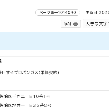
ページ番号
1014090
更新日
202
大きな文字
印刷
課
使用するプロパンガス(単価契約)
佐伯区千同二丁目10番1号
佐伯区坪井一丁目32番8号