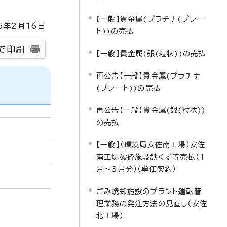
【一般】貴金属(プラチナ(プレー
5
年2月
16
日
ト))の売払
で印刷
【一般】貴金属(銀(粒状))の売払
再公告【一般】貴金属(プラチナ
(プレート))の売払
再公告【一般】貴金属(銀(粒状))
の売払
【一般】（環境局安佐南工場）安佐
南工場破砕施設鉄くず等売払（1
月～3月分）（単価契約）
ごみ焼却施設のプラント運転管
理業務の発注方法の見直し（安佐
北工場）