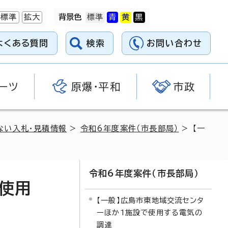
標準
拡大
背景色
よくある質問
検索
お問い合わせ
ーツ
原爆・平和
市政
ない入札・見積情報
>
令和6年度案件（市長部局）
> 【一
令和6年度案件（市長部局）
で使用
【一般】広島市東地域交流センタ
ーほか1施設で使用する電気の
調達