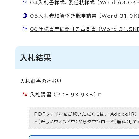
04入札書様式、委任状様式 （Word 63.0K
05入札参加資格確認申請書 （Word 31.0K
06仕様書等に関する質問書 （Word 31.5K
入札結果
入札調書のとおり
入札調書 （PDF 93.9KB）
PDFファイルをご覧いただくには、「Adobe（R）
ト（新しいウィンドウ）
からダウンロード（無料）して