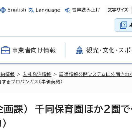
English
音声読み上げ
文字サイズ
Language
事業者向け情報
観光・文化・スポ
契約情報
>
入札発注情報
>
調達情報公開システムに公開され
用するプロパンガス（単価契約）
企画課） 千同保育園ほか2園
）