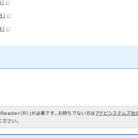
B）
B）
B）
 Reader（R）」が必要です。お持ちでない方は
アドビシステムズ社
ください。