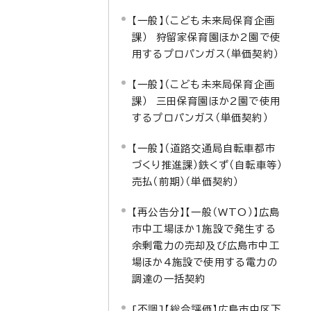
【一般】（こども未来局保育企画
課） 狩留家保育園ほか2園で使
用するプロパンガス（単価契約）
【一般】（こども未来局保育企画
課） 三田保育園ほか2園で使用
するプロパンガス（単価契約）
【一般】（道路交通局自転車都市
づくり推進課）鉄くず（自転車等）
売払（前期）（単価契約）
【再公告分】【一般（WTO）】広島
市中工場ほか1施設で発生する
余剰電力の売却及び広島市中工
場ほか4施設で使用する電力の
調達の一括契約
[不調]【総合評価】広島市中区下