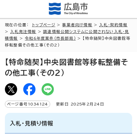
現在の位置：
トップページ
>
事業者向け情報
>
入札・契約情報
>
入札発注情報
>
調達情報公開システムに公開されない入札・見
積情報
>
令和6年度案件（市長部局）
> 【特命随契】中央図書館等
移転整備その他工事（その2）
【特命随契】中央図書館等移転整備そ
の他工事（その2）
ページ番号
1034124
更新日
2025
年2月
24
日
入札・見積り情報