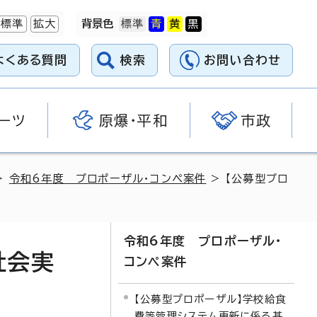
標準
拡大
背景色
よくある質問
検索
お問い合わせ
ーツ
原爆・平和
市政
>
令和6年度 プロポーザル・コンペ案件
> 【公募型プロ
令和6年度 プロポーザル・
社会実
コンペ案件
【公募型プロポーザル】学校給食
費等管理システム更新に係る基