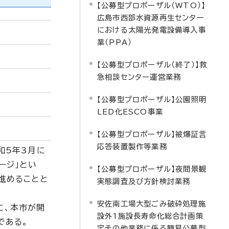
【公募型プロポーザル（WTO）】
広島市西部水資源再生センター
における太陽光発電設備導入事
業（PPA）
【公募型プロポーザル（終了）】救
急相談センター運営業務
【公募型プロポーザル】公園照明
LED化ESCO事業
【公募型プロポーザル】被爆証言
応答装置製作等業務
和5年3月に
ージ」とい
【公募型プロポーザル】夜間景観
進めることと
実態調査及び方針検討業務
安佐南工場大型ごみ破砕処理施
に、本市が開
設外1施設長寿命化総合計画策
である。
定その他業務に係る簡易公募型