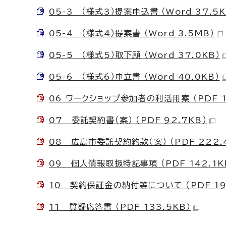
05-3 （様式3）提案申込書 （Word 37.5K
05-4 （様式4）提案書 （Word 3.5MB）
05-5 （様式5）取下願 （Word 37.0KB）
05-6 （様式6）申立書 （Word 40.0KB）
06 ワークショップ参加者の利活用案 （PDF 1
07 委託契約書（案） （PDF 92.7KB）
08 広島市委託契約約款（案） （PDF 222.
09 個人情報取扱特記事項 （PDF 142.1K
10 契約保証金の納付等について （PDF 199
11 質疑応答書 （PDF 133.5KB）