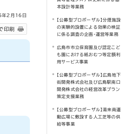
本設計等業務
5
年2月
16
日
【公募型プロポーザル】分煙施設
の実験的設置による効果の検証
で印刷
に係る調査の企画・運営等業務
広島市市立保育園及び認定こど
も園における紙おむつ等定額利
用サービス事業
【公募型プロポーザル】広島地下
街開発株式会社及び広島駅南口
開発株式会社の経営改革プラン
策定支援業務
【公募型プロポーザル】湯来南運
動広場に敷設する人工芝等の供
給等事業