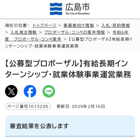
現在の位置：
トップページ
>
事業者向け情報
>
入札・契約情報
>
入札発注情報
>
プロポーザル・コンペの案件情報
>
令和6年
度 プロポーザル・コンペ案件
> 【公募型プロポーザル】有給長期イ
ンターンシップ・就業体験事業運営業務
【公募型プロポーザル】有給長期イン
ターンシップ・就業体験事業運営業務
ページ番号
1013235
更新日
2025
年2月
16
日
審査結果を公表します