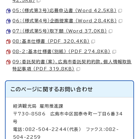
42.5KB）
05：（様式第3号）応募申込書 （Word 42.5KB）
06：（様式第4号）企画提案書 （Word 28.4KB）
07：（様式第5号）取下願 （Word 37.0KB）
08：基本仕様書 （PDF 320.4KB）
08-2：基本仕様書（別紙） （PDF 274.8KB）
09：委託契約書（案）、広島市委託契約約款、個人情報取扱
特記事項 （PDF 319.8KB）
このページに関する
お問い合わせ
経済観光局
雇用推進課
〒730-8586 広島市中区国泰寺町一丁目6番34
号
電話：082-504-2244（代表） ファクス：082-
504-2259