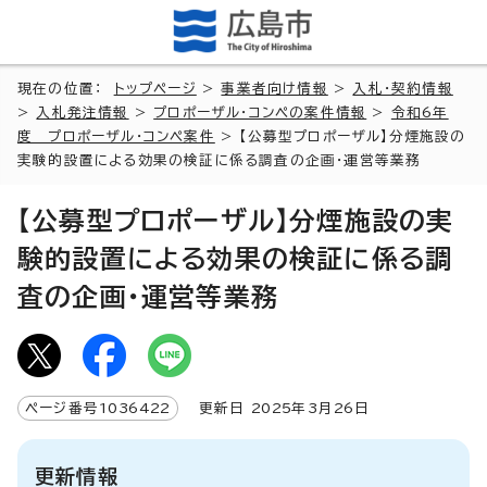
現在の位置：
トップページ
>
事業者向け情報
>
入札・契約情報
>
入札発注情報
>
プロポーザル・コンペの案件情報
>
令和6年
度 プロポーザル・コンペ案件
> 【公募型プロポーザル】分煙施設の
実験的設置による効果の検証に係る調査の企画・運営等業務
【公募型プロポーザル】分煙施設の実
験的設置による効果の検証に係る調
査の企画・運営等業務
ページ番号
1036422
更新日
2025
年3月
26
日
更新情報