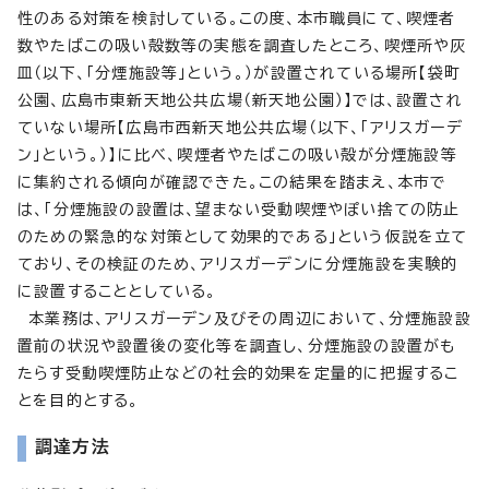
性のある対策を検討している。この度、本市職員にて、喫煙者
数やたばこの吸い殻数等の実態を調査したところ、喫煙所や灰
皿（以下、「分煙施設等」という。）が設置されている場所【袋町
公園、広島市東新天地公共広場（新天地公園）】では、設置され
ていない場所【広島市西新天地公共広場（以下、「アリスガーデ
ン」という。）】に比べ、喫煙者やたばこの吸い殻が分煙施設等
に集約される傾向が確認できた。この結果を踏まえ、本市で
は、「分煙施設の設置は、望まない受動喫煙やぽい捨ての防止
のための緊急的な対策として効果的である」という仮説を立て
ており、その検証のため、アリスガーデンに分煙施設を実験的
に設置することとしている。
本業務は、アリスガーデン及びその周辺において、分煙施設設
置前の状況や設置後の変化等を調査し、分煙施設の設置がも
たらす受動喫煙防止などの社会的効果を定量的に把握するこ
とを目的とする。
調達方法