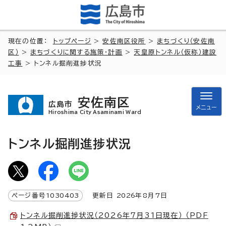
現在の位置：
トップページ
>
安佐南区役所
>
まちづくり（安佐南
区）
>
まちづくりに関する施策・計画
>
天皇原トンネル（仮称）建設
工事
> トンネル掘削進捗状況
安佐南区
広島市
メニュー
Hiroshima City Asaminami Ward
トンネル掘削進捗状況
ページ番号
1030403
更新日
2026
年8月7日
トンネル掘削進捗状況（2026年7月31日現在） （PDF