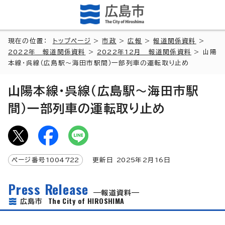
現在の位置：
トップページ
>
市政
>
広報
>
報道関係資料
>
2022年 報道関係資料
>
2022年12月 報道関係資料
> 山陽
本線・呉線（広島駅～海田市駅間）一部列車の運転取り止め
山陽本線・呉線（広島駅～海田市駅
間）一部列車の運転取り止め
ページ番号
1004722
更新日
2025
年2月
16
日
Press Release
報道資料
The City of HIROSHIMA
広島市