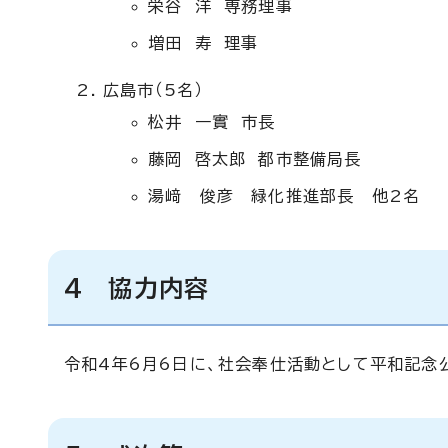
栄谷 洋 専務理事
増田 寿 理事
広島市（5名）
松井 一實 市長
藤岡 啓太郎 都市整備局長
湯﨑 俊彦 緑化推進部長 他2名
4 協力内容
令和4年6月6日に、社会奉仕活動として平和記念