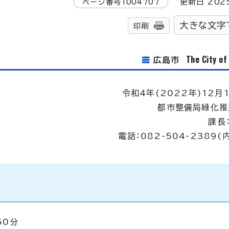
ページ番号
1004707
更新日
202
大きな文字
印刷
The City o
広島市
令和4年(2022年)12月
都市整備局緑化推
課長
電話：082-504-2389(
50分