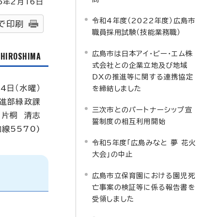
5
年2月
16
日
令和4年度（2022年度）広島市
で印刷
職員採用試験（技能業務職）
広島市は日本アイ・ビー・エム株
f HIROSHIMA
式会社との企業立地及び地域
DXの推進等に関する連携協定
14日（水曜）
を締結しました
進部緑政課
三次市とのパートナーシップ宣
：片桐 清志
誓制度の相互利用開始
内線5570)
令和5年度「広島みなと 夢 花火
大会」の中止
広島市立保育園における園児死
亡事案の検証等に係る報告書を
受領しました