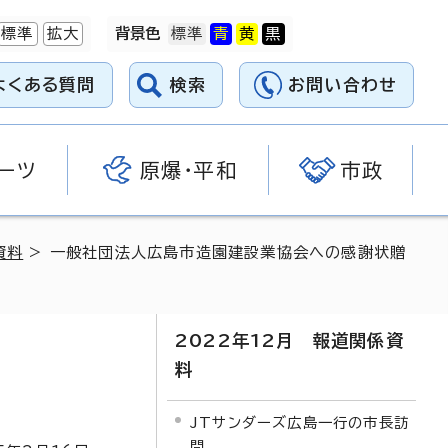
標準
拡大
背景色
よくある質問
検索
お問い合わせ
ーツ
原爆・平和
市政
資料
> 一般社団法人広島市造園建設業協会への感謝状贈
2022年12月 報道関係資
料
JTサンダーズ広島一行の市長訪
問