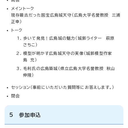
メイントーク
現存最古だった国宝広島城天守（広島大学名誉教授 三浦
正幸）
トーク
歩いて発見！広島城の魅力（城郭ライター 萩原
さちこ）
模型が明かす広島城天守の実像（城郭模型作家
島 充）
毛利氏の広島築城（県立広島大学名誉教授 秋山
伸隆）
セッション（事前にいただいた質問等にお答えします。）
閉会
5 参加申込