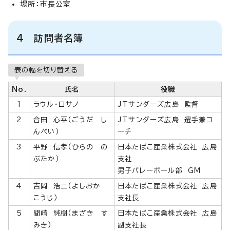
場所：市長公室
4 訪問者名簿
表の幅を切り替える
No.
氏名
役職
1
ラウル・ロサノ
JTサンダーズ広島 監督
2
合田 心平（ごうだ し
JTサンダーズ広島 選手兼コ
んぺい）
ーチ
3
平野 信孝（ひらの の
日本たばこ産業株式会社 広島
ぶたか）
支社
男子バレーボール部 GM
4
吉岡 浩二（よしおか
日本たばこ産業株式会社 広島
こうじ）
支社長
5
間崎 純樹（まざき す
日本たばこ産業株式会社 広島
みき）
副支社長