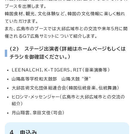
ブースを出展します。
韓国食材、観光、文化体験など、韓国の文化情報に楽しく触れ
ていただけます。
また、広島市のブースでは大邱広域市との交流や来年5月に開
催されるG7広島サミットについて紹介します。
(2) ステージ出演者（詳細はホームページもしくは
チラシを御確認ください。）
LEENALCHI、K-TIGERS、RIT（音楽演奏等）
山陽高等学校和太鼓部 山陽太鼓 “弾”
大邱芸術文化団体総連合会（韓国伝統音楽、伝統舞踊）
ヒロシマ・メッセンジャー（広島市と大邱広域市との交流の
紹介）
月山翔雲、泉田文佳（司会）
4 申込み