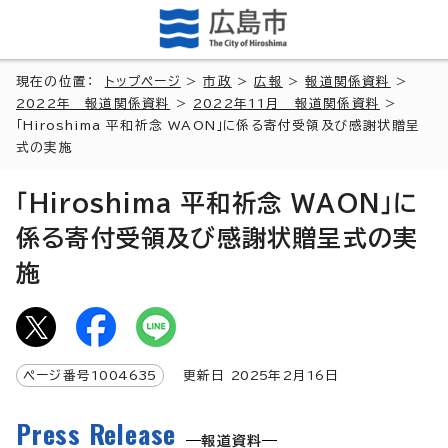
現在の位置：
トップページ
>
市政
>
広報
>
報道関係資料
>
2022年 報道関係資料
>
2022年11月 報道関係資料
>
「Hiroshima 平和祈念 WAON」に係る寄付受領及び感謝状贈呈
式の実施
「Hiroshima 平和祈念 WAON」に
係る寄付受領及び感謝状贈呈式の実
施
ページ番号
1004635
更新日
2025
年2月
16
日
Press Release
報道資料