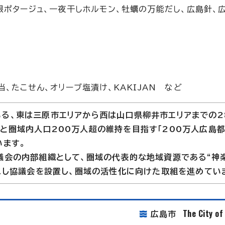
根ポタージュ、一夜干しホルモン、牡蠣の万能だし、広島針、
、たこせん、オリーブ塩漬け、KAKIJAN など
る、東は三原市エリアから西は山口県柳井市エリアまでの2
と圏域内人口200万人超の維持を目指す「200万人広島
います。
会の内部組織として、圏域の代表的な地域資源である“神楽
起こし協議会を設置し、圏域の活性化に向けた取組を進めてい
The City o
広島市