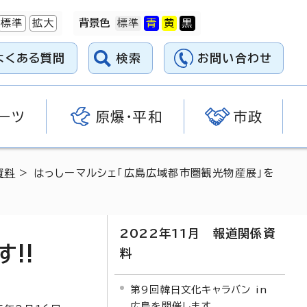
標準
拡大
背景色
よくある質問
検索
お問い合わせ
ーツ
原爆・平和
市政
資料
> はっしーマルシェ「広島広域都市圏観光物産展」を
2022年11月 報道関係資
!!
料
第9回韓日文化キャラバン in
広島を開催します