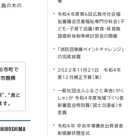
催
広島の木の
令和4年度第6回広島市社会福
祉審議会児童福祉専門分科会(子
ども・子育て会議)教育・保育施
設提供体制等検討部会の開催
「消防団車庫ペイントチャレンジ」
の完成披露
8市町で
2022年11月21日 令和4年
度12月補正予算（案）
都市圏構
一般社団法人ふるさと楽舎(がく
”、“食と
しゃ)が 令和4年度地域づくり表
ます。
彰審査会特別賞（国土交通省）を
受賞
令和4年 中央市場優良出荷者表
f HIROSHIMA
彰感謝状贈呈式