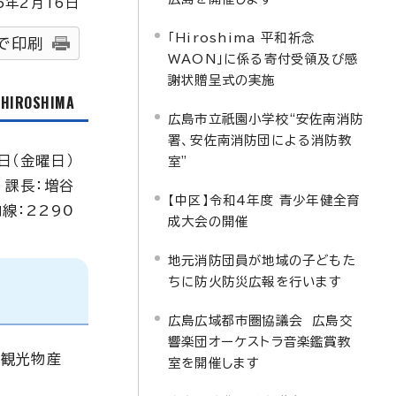
5
年2月
16
日
「Hiroshima 平和祈念
で印刷
WAON」に係る寄付受領及び感
謝状贈呈式の実施
f HIROSHIMA
広島市立祇園小学校“安佐南消防
署、安佐南消防団による消防教
日（金曜日）
室”
 課長：増谷
【中区】令和4年度 青少年健全育
内線：2290
成大会の開催
地元消防団員が地域の子どもた
ちに防火防災広報を行います
広島広域都市圏協議会 広島交
響楽団オーケストラ音楽鑑賞教
圏観光物産
室を開催します