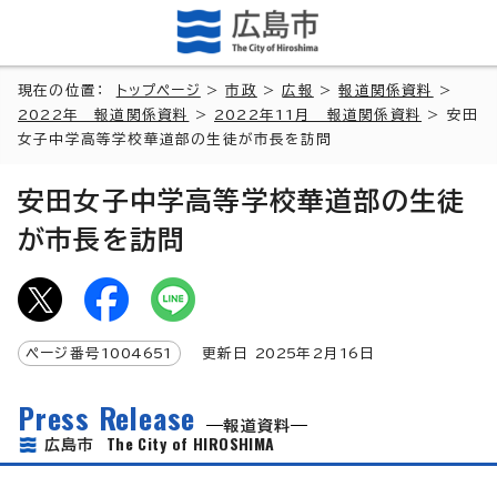
現在の位置：
トップページ
>
市政
>
広報
>
報道関係資料
>
2022年 報道関係資料
>
2022年11月 報道関係資料
> 安田
女子中学高等学校華道部の生徒が市長を訪問
安田女子中学高等学校華道部の生徒
が市長を訪問
ページ番号
1004651
更新日
2025
年2月
16
日
Press Release
報道資料
The City of HIROSHIMA
広島市