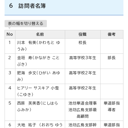
6 訪問者名簿
表の幅を切り替える
No
名前
役職
備考
1
川本 有美（かわもと ゆ
校長
うみ）
2
金垣 寿（かながき こと
高等学校3年生
部長
ぶき）
3
肥海 歩文（ひがい あゆ
高等学校2年生
み）
4
ヒアリー サスキア 小雪
高等学校2年生
（こゆき）
5
西原 芙美香（にしはら
池坊華道会理事
華道部指
ふみか）
池坊広島支部最
導者
高顧問
6
大地 祐子 （おおち ゆう
池坊広島支部幹
華道部指