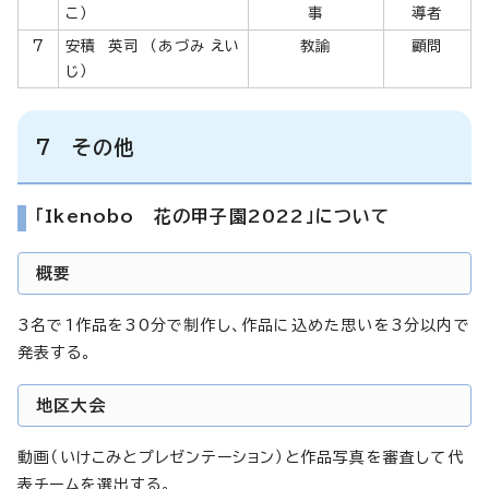
こ）
事
導者
7
安積 英司 （あづみ えい
教諭
顧問
じ）
7 その他
「Ikenobo 花の甲子園2022」について
概要
3名で1作品を30分で制作し、作品に込めた思いを3分以内で
発表する。
地区大会
動画（いけこみとプレゼンテーション）と作品写真を審査して代
表チームを選出する。