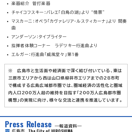
楽器紹介 管打楽器
チャイコフスキー：バレエ「白鳥の湖」より “情景”
マスカーニ：オペラ「カヴァレリア・ルスティカーナ」より 間奏
曲
アンダーソン：タイプライター
指揮者体験コーナー ラデツキー行進曲より
エルガー：行進曲「威風堂々」第1番
※ 広島市と生活面や経済面で深く結び付いている、東は
三原市エリアから西は山口県柳井市エリアまでの28市町
で構成する広島広域都市圏では、圏域経済の活性化と圏域
内人口200万人超の維持を目指す「200万人広島都市圏
構想」の実現に向け、様々な交流と連携を推進しています。
Press Release
報道資料
The City of HIROSHIMA
広島市