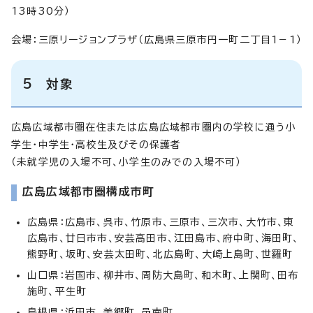
13時30分）
会場：三原リージョンプラザ（広島県三原市円一町二丁目1－1）
5 対象
広島広域都市圏在住または広島広域都市圏内の学校に通う小
学生・中学生・高校生及びその保護者
（未就学児の入場不可、小学生のみでの入場不可）
広島広域都市圏構成市町
広島県：広島市、呉市、竹原市、三原市、三次市、大竹市、東
広島市、廿日市市、安芸高田市、江田島市、府中町、海田町、
熊野町、坂町、安芸太田町、北広島町、大崎上島町、世羅町
山口県：岩国市、柳井市、周防大島町、和木町、上関町、田布
施町、平生町
島根県：浜田市、美郷町、邑南町