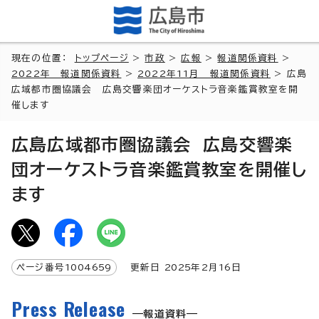
現在の位置：
トップページ
>
市政
>
広報
>
報道関係資料
>
2022年 報道関係資料
>
2022年11月 報道関係資料
> 広島
広域都市圏協議会 広島交響楽団オーケストラ音楽鑑賞教室を開
催します
広島広域都市圏協議会 広島交響楽
団オーケストラ音楽鑑賞教室を開催し
ます
ページ番号
1004659
更新日
2025
年2月
16
日
Press Release
報道資料