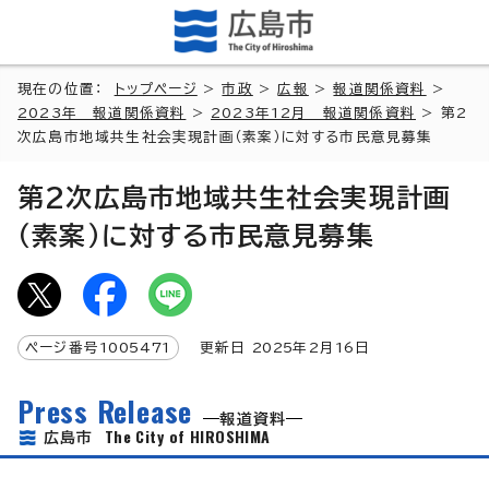
現在の位置：
トップページ
>
市政
>
広報
>
報道関係資料
>
2023年 報道関係資料
>
2023年12月 報道関係資料
> 第2
次広島市地域共生社会実現計画（素案）に対する市民意見募集
第2次広島市地域共生社会実現計画
（素案）に対する市民意見募集
ページ番号
1005471
更新日
2025
年2月
16
日
Press Release
報道資料
The City of HIROSHIMA
広島市