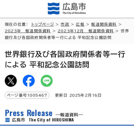
現在の位置：
トップページ
>
市政
>
広報
>
報道関係資料
>
2023年 報道関係資料
>
2023年12月 報道関係資料
> 世界
銀行及び各国政府関係者等一行による 平和記念公園訪問
世界銀行及び各国政府関係者等一行
による 平和記念公園訪問
ページ番号
1005467
更新日
2025
年2月
16
日
Press Release
報道資料
The City of HIROSHIMA
広島市