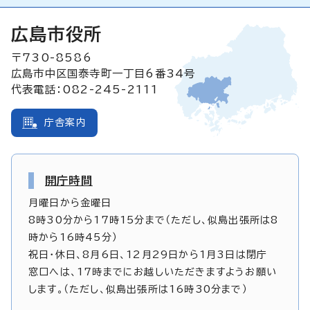
広島市役所
〒730-8586
広島市中区国泰寺町一丁目6番34号
代表電話：082-245-2111
庁舎案内
開庁時間
月曜日から金曜日
8時30分から17時15分まで（ただし、似島出張所は8
時から16時45分）
祝日・休日、8月6日、12月29日から1月3日は閉庁
窓口へは、17時までにお越しいただきますようお願い
します。（ただし、似島出張所は16時30分まで）