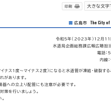
大きな文字
印刷
The City o
広島市
令和5年（2023年）12月1
水道局企画総務課広報広聴担
電話：5
内線：
イナス1度～マイナス2度）になると水道管が凍結・破裂する
れがあります。
湯器への立上り配管にも注意が必要です。
対策を行いましょう。
い。