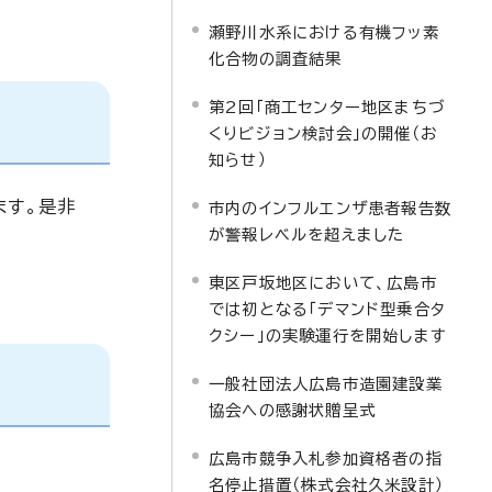
瀬野川水系における有機フッ素
化合物の調査結果
第2回「商工センター地区まちづ
くりビジョン検討会」の開催（お
知らせ）
ます。是非
市内のインフルエンザ患者報告数
が警報レベルを超えました
東区戸坂地区において、広島市
では初となる「デマンド型乗合タ
クシー」の実験運行を開始します
一般社団法人広島市造園建設業
協会への感謝状贈呈式
広島市競争入札参加資格者の指
名停止措置（株式会社久米設計）