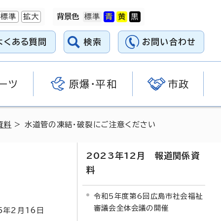
標準
拡大
背景色
よくある質問
検索
お問い合わせ
ーツ
原爆・平和
市政
資料
> 水道管の凍結・破裂にご注意ください
2023年12月 報道関係資
料
令和5年度第6回広島市社会福祉
審議会全体会議の開催
5
年2月
16
日